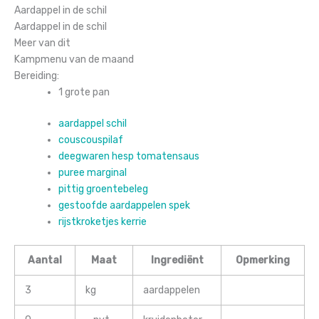
Aardappel in de schil
Aardappel in de schil
Meer van dit
Kampmenu van de maand
Bereiding:
1 grote pan
aardappel schil
couscouspilaf
deegwaren hesp tomatensaus
puree marginal
pittig groentebeleg
gestoofde aardappelen spek
rijstkroketjes kerrie
Aantal
Maat
Ingrediënt
Opmerking
3
kg
aardappelen