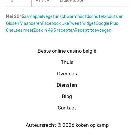
0
– nvt –
kruidenboter
Mei 2015
aardappel
vegetarisch
warm
hoofdschotel
Scouts en
Gidsen Vlaanderen
Facebook Like
Tweet Widget
Google Plus
One
Lees meer
Zoek in 495 recepten
Recept toevoegen
Beste online casino belgië
Thuis
Over ons
Diensten
Blog
Contact
Auteursrecht © 2026 koken op kamp