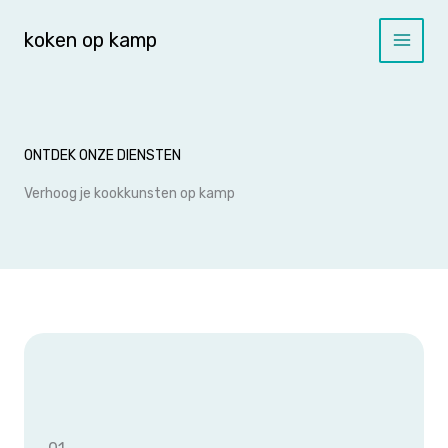
Spring
naar
koken op kamp
de
inhoud
ONTDEK ONZE DIENSTEN
Verhoog je kookkunsten op kamp