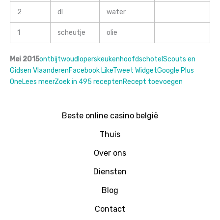
2
dl
water
1
scheutje
olie
Mei 2015
ontbijt
woudloperskeuken
hoofdschotel
Scouts en
Gidsen Vlaanderen
Facebook Like
Tweet Widget
Google Plus
One
Lees meer
Zoek in 495 recepten
Recept toevoegen
Beste online casino belgië
Thuis
Over ons
Diensten
Blog
Contact