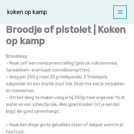
Spring
naar
koken op kamp
de
inhoud
Broodje of pistolet | Koken
op kamp
Brooddeeg
– Maak zelf een meelsamenstelling (gebruik volkorenmeel,
tarwebloem, eventueel zonnebloempitten).
– Voeg per 250 g meel 30 g melkpoeder, 2 theelepels
bakpoeder en een snuifje zout toe. Deze mix kan je verpakken
en meenemen.
– Om het deeg te maken voeg je bij 250g meel ongeveer 1½ dl
water en een scheutje olie. Alles goed kneden tot je een bol
krijgt die goed samenhangt.
– Maak een droge grote gebakken steen of dakpan warm in je
houtvuur.