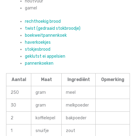
houtvuur
gamel
rechthoekig brood
twist (gedraaid stokbroodje)
boekweitpannenkoek
haverkoekjes
stokjesbrood
geklutst ei appelsien
pannenkoeken
Aantal
Maat
Ingrediënt
Opmerking
250
gram
meel
30
gram
melkpoeder
2
koffielepel
bakpoeder
1
snuifje
zout