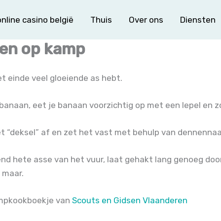
nline casino belgië
Thuis
Over ons
Diensten
ken op kamp
t einde veel gloeiende as hebt.
e banaan, eet je banaan voorzichtig op met een lepel en z
et “deksel” af en zet het vast met behulp van dennennaa
iend hete asse van het vuur, laat gehakt lang genoeg do
n maar.
ampkookboekje van
Scouts en Gidsen Vlaanderen