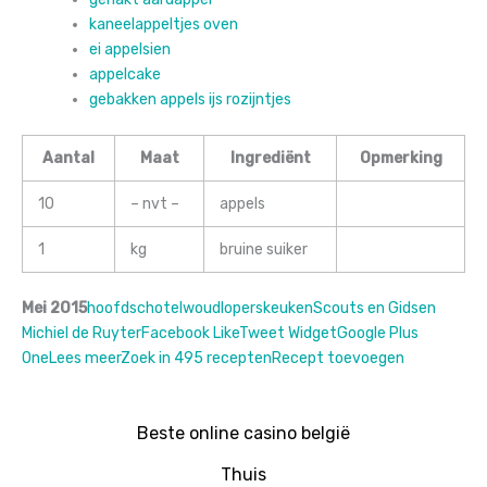
kaneelappeltjes oven
ei appelsien
appelcake
gebakken appels ijs rozijntjes
Aantal
Maat
Ingrediënt
Opmerking
10
– nvt –
appels
1
kg
bruine suiker
Mei 2015
hoofdschotel
woudloperskeuken
Scouts en Gidsen
Michiel de Ruyter
Facebook Like
Tweet Widget
Google Plus
One
Lees meer
Zoek in 495 recepten
Recept toevoegen
Beste online casino belgië
Thuis