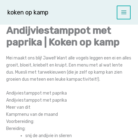
Spring
naar
koken op kamp
de
inhoud
Andijviestamppot met
paprika | Koken op kamp
Mei maakt ons blij! Jawel! Want alle vogels leggen een ei en alles
groeit, bloeit, kriebelt en kruipt. Een menu met al wat lente
dus.
Muesli met tarwekieuwen (die je zelf op kamp kan zien
groeien dus meteen een leuke kampactiviteit!).
Andijviestamppot met paprika
Andijviestamppot met paprika
Meer van dit
Kampmenu van de maand
Voorbereiding:
Bereiding:
snij de andijvie in slieren