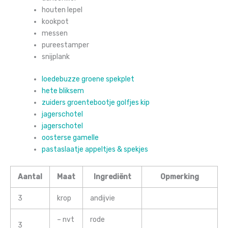
houten lepel
kookpot
messen
pureestamper
snijplank
loedebuzze groene spekplet
hete bliksem
zuiders groentebootje golfjes kip
jagerschotel
jagerschotel
oosterse gamelle
pastaslaatje appeltjes & spekjes
Aantal
Maat
Ingrediënt
Opmerking
3
krop
andijvie
– nvt
rode
3