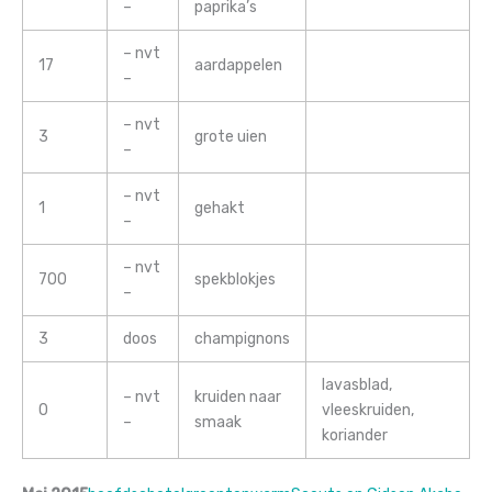
–
paprika’s
– nvt
17
aardappelen
–
– nvt
3
grote uien
–
– nvt
1
gehakt
–
– nvt
700
spekblokjes
–
3
doos
champignons
lavasblad,
– nvt
kruiden naar
0
vleeskruiden,
–
smaak
koriander