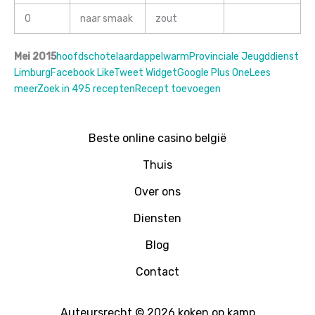
0
naar smaak
zout
Mei 2015
hoofdschotel
aardappel
warm
Provinciale Jeugddienst
Limburg
Facebook Like
Tweet Widget
Google Plus One
Lees
meer
Zoek in 495 recepten
Recept toevoegen
Beste online casino belgië
Thuis
Over ons
Diensten
Blog
Contact
Auteursrecht © 2026 koken op kamp