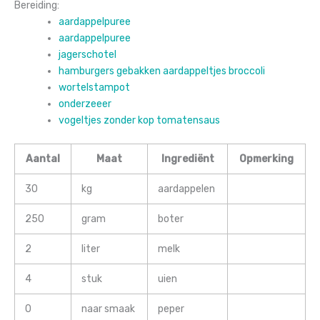
Bereiding:
aardappelpuree
aardappelpuree
jagerschotel
hamburgers gebakken aardappeltjes broccoli
wortelstampot
onderzeeer
vogeltjes zonder kop tomatensaus
Aantal
Maat
Ingrediënt
Opmerking
30
kg
aardappelen
250
gram
boter
2
liter
melk
4
stuk
uien
0
naar smaak
peper