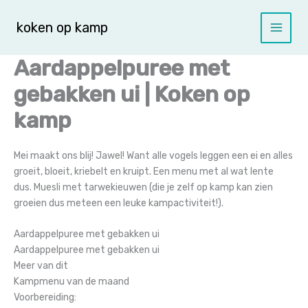
Spring
naar
koken op kamp
de
inhoud
Aardappelpuree met
gebakken ui | Koken op
kamp
Mei maakt ons blij! Jawel! Want alle vogels leggen een ei en alles
groeit, bloeit, kriebelt en kruipt. Een menu met al wat lente
dus.
Muesli met tarwekieuwen (die je zelf op kamp kan zien
groeien dus meteen een leuke kampactiviteit!).
Aardappelpuree met gebakken ui
Aardappelpuree met gebakken ui
Meer van dit
Kampmenu van de maand
Voorbereiding: