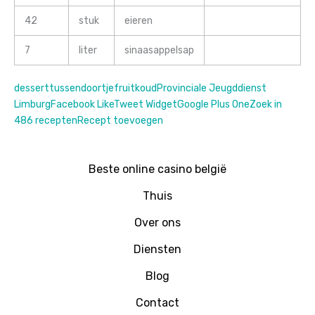
42
stuk
eieren
7
liter
sinaasappelsap
dessert
tussendoortje
fruit
koud
Provinciale Jeugddienst
Limburg
Facebook Like
Tweet Widget
Google Plus One
Zoek in
486 recepten
Recept toevoegen
Beste online casino belgië
Thuis
Over ons
Diensten
Blog
Contact