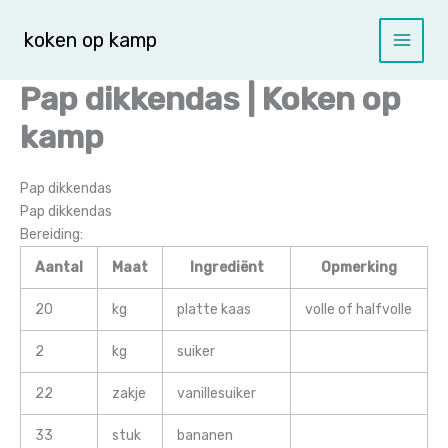
Spring
naar
koken op kamp
de
inhoud
Pap dikkendas | Koken op
kamp
Pap dikkendas
Pap dikkendas
Bereiding:
Aantal
Maat
Ingrediënt
Opmerking
20
kg
platte kaas
volle of halfvolle
2
kg
suiker
22
zakje
vanillesuiker
33
stuk
bananen