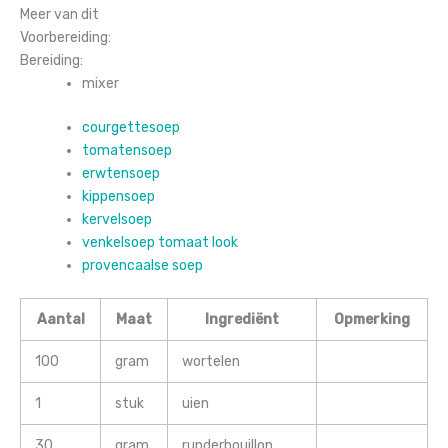
Meer van dit
Voorbereiding:
Bereiding:
mixer
courgettesoep
tomatensoep
erwtensoep
kippensoep
kervelsoep
venkelsoep tomaat look
provencaalse soep
Aantal
Maat
Ingrediënt
Opmerking
100
gram
wortelen
1
stuk
uien
30
gram
runderbouillon