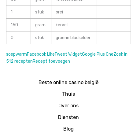
1
stuk
prei
150
gram
kervel
0
stuk
groene bladselder
soep
warm
Facebook Like
Tweet Widget
Google Plus One
Zoek in
512 recepten
Recept toevoegen
Beste online casino belgië
Thuis
Over ons
Diensten
Blog