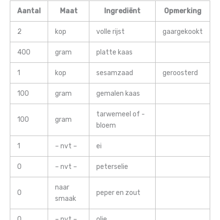
Aantal
Maat
Ingrediënt
Opmerking
2
kop
volle rijst
gaargekookt
400
gram
platte kaas
1
kop
sesamzaad
geroosterd
100
gram
gemalen kaas
tarwemeel of -
100
gram
bloem
1
– nvt –
ei
0
– nvt –
peterselie
naar
0
peper en zout
smaak
0
– nvt –
olie