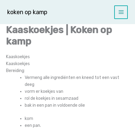
Spring
naar
koken op kamp
de
inhoud
Kaaskoekjes | Koken op
kamp
Kaaskoekjes
Kaaskoekjes
Bereiding:
Vermeng alle ingrediënten en kneed tot een vast
deeg
vorm er koekjes van
rol de koekjes in sesamzaad
bak in een pan in voldoende olie
kom
een pan.