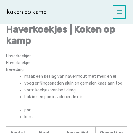
Spring
naar
koken op kamp
de
inhoud
Haverkoekjes | Koken op
kamp
Haverkoekjes
Haverkoekjes
Bereiding:
maak een beslag van havermout met melk en ei
voeg er fijngesneden ajuin en gemalen kaas aan toe
vorm koekjes van het deeg
bak in een pan in voldoende olie
pan
kom
Aantal
Maat
Ingrediënt
Opmerking