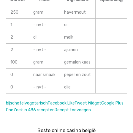
250
gram
havermout
1
– nvt –
ei
2
dl
melk
2
– nvt –
ajuinen
100
gram
gemalen kaas
0
naar smaak
peper en zout
0
– nvt –
olie
bijschotel
vegetarisch
Facebook Like
Tweet Widget
Google Plus
One
Zoek in 486 recepten
Recept toevoegen
Beste online casino belgië