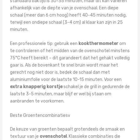
standaard baktijd is 30-35 minuten, maar dit kan variëren
afhankelijk van de diepte van je ovenschaal. Een diepe
schaal (meer dan 6 cm hoog) heeft 40-45 minuten nodig,
terwijl een ondiepe schaal (3-4 cm) al klaar kan zijn in 25
minuten.
Een professionele tip: gebruik een
kookthermometer
om
te controleren of het midden van de ovenschotel minstens
75°C heeft bereikt – dit garandeert dat het gehakt volledig
gaar is. Als de bovenkant te snel bruin wordt maar het
gerecht nog niet door is, bedek de schaal dan met
aluminiumfolie voor de laatste 10-15 minuten. Voor een
extra knapperig korstje
schakel je de grill in gedurende de
laatste 3-5 minuten, maar blijf er wel bij staan om
aanbranden te voorkomen.
Beste Groentencombinatiesv
De keuze van groenten bepaalt grotendeels de smaak en
textuur van je
ovenschotel
. Klassieke combinaties die