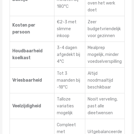
oven het werk
180°C
doet
€2-3 met
Zeer
Kosten per
slimme
budgetvriendelijk
persoon
inkoop
voor gezinnen
3-4 dagen
Mealprep
Houdbaarheid
afgedekt bij
mogelijk, minder
koelkast
4°C
voedselverspilling
Tot 3
Altijd
Vriesbaarheid
maanden bij
noodmaaltijd
-18°C
beschikbaar
Talloze
Nooit verveling,
Veelzijdigheid
variaties
past alle
mogelijk
dieetwensen
Compleet
met
Uitgebalanceerde