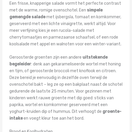
Een frisse, knapperige salade vormt het perfecte contrast
met de warme, romige ovenschotel. Een
simpele
gemengde salade
met ijsbergsla, tomaat en komkommer,
geserveerd met een lichte vinaigrette, werkt altijd. Voor
meer verfijning kies je een rucola-salade met
cherrytomaatjes en parmezaanse schaafsel, of een rode
koolsalade met appel en walnoten voor een winter-variant.
Geroosterde groenten zijn een andere
uitstekende
begeleider
: denk aan gekarameliseerde wortel met honing
en tijm, of geroosterde broccoli met knoflook en citroen.
Deze bereid je eenvoudig in dezelfde oven terwijl de
ovenschotel bakt – leg ze op een bakplaat naast de schotel
gedurende de laatste 25 minuten. Voor gezinnen met
kinderen werkt rauwe groente met dip goed: sticks van
paprika, wortel en komkommer geserveerd met een
yoghurt-kruiden dip of hummus. Dit verhoogt de
groente-
intake
en voegt kleur toe aan het bord.
Brood en Koolhydraten