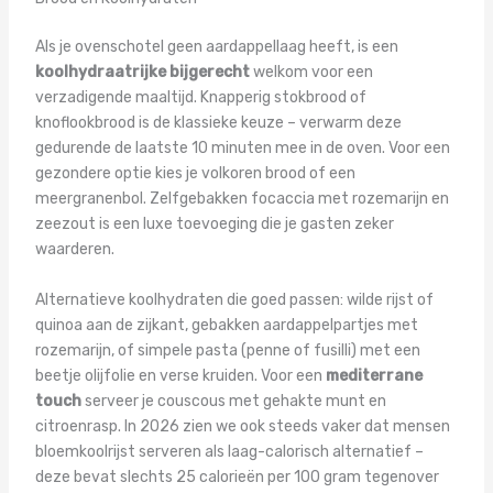
Als je ovenschotel geen aardappellaag heeft, is een
koolhydraatrijke bijgerecht
welkom voor een
verzadigende maaltijd. Knapperig stokbrood of
knoflookbrood is de klassieke keuze – verwarm deze
gedurende de laatste 10 minuten mee in de oven. Voor een
gezondere optie kies je volkoren brood of een
meergranenbol. Zelfgebakken focaccia met rozemarijn en
zeezout is een luxe toevoeging die je gasten zeker
waarderen.
Alternatieve koolhydraten die goed passen: wilde rijst of
quinoa aan de zijkant, gebakken aardappelpartjes met
rozemarijn, of simpele pasta (penne of fusilli) met een
beetje olijfolie en verse kruiden. Voor een
mediterrane
touch
serveer je couscous met gehakte munt en
citroenrasp. In 2026 zien we ook steeds vaker dat mensen
bloemkoolrijst serveren als laag-calorisch alternatief –
deze bevat slechts 25 calorieën per 100 gram tegenover