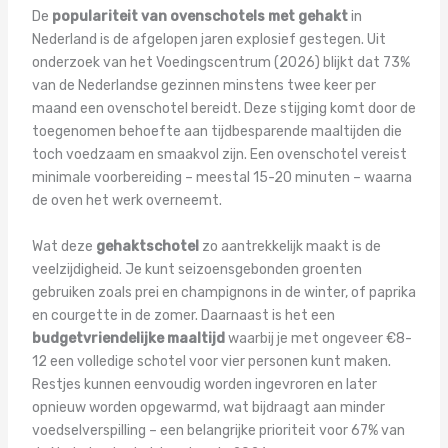
De
populariteit van ovenschotels met gehakt
in
Nederland is de afgelopen jaren explosief gestegen. Uit
onderzoek van het Voedingscentrum (2026) blijkt dat 73%
van de Nederlandse gezinnen minstens twee keer per
maand een ovenschotel bereidt. Deze stijging komt door de
toegenomen behoefte aan tijdbesparende maaltijden die
toch voedzaam en smaakvol zijn. Een ovenschotel vereist
minimale voorbereiding – meestal 15-20 minuten – waarna
de oven het werk overneemt.
Wat deze
gehaktschotel
zo aantrekkelijk maakt is de
veelzijdigheid. Je kunt seizoensgebonden groenten
gebruiken zoals prei en champignons in de winter, of paprika
en courgette in de zomer. Daarnaast is het een
budgetvriendelijke maaltijd
waarbij je met ongeveer €8-
12 een volledige schotel voor vier personen kunt maken.
Restjes kunnen eenvoudig worden ingevroren en later
opnieuw worden opgewarmd, wat bijdraagt aan minder
voedselverspilling – een belangrijke prioriteit voor 67% van