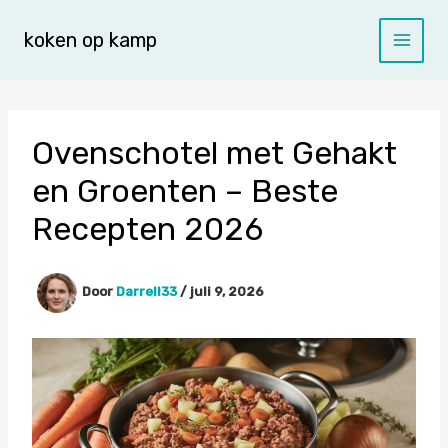
Spring
naar
koken op kamp
de
inhoud
Ovenschotel met Gehakt
en Groenten – Beste
Recepten 2026
Door
Darrell33
/
juli 9, 2026