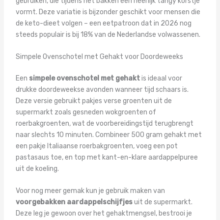
gebruiken, die tijdens het bakken een heerlijk tangy korstje
vormt. Deze variatie is bijzonder geschikt voor mensen die
de keto-dieet volgen – een eetpatroon dat in 2026 nog
steeds populair is bij 18% van de Nederlandse volwassenen.
Simpele Ovenschotel met Gehakt voor Doordeweeks
Een
simpele ovenschotel met gehakt
is ideaal voor
drukke doordeweekse avonden wanneer tijd schaars is.
Deze versie gebruikt pakjes verse groenten uit de
supermarkt zoals gesneden wokgroenten of
roerbakgroenten, wat de voorbereidingstijd terugbrengt
naar slechts 10 minuten. Combineer 500 gram gehakt met
een pakje Italiaanse roerbakgroenten, voeg een pot
pastasaus toe, en top met kant-en-klare aardappelpuree
uit de koeling.
Voor nog meer gemak kun je gebruik maken van
voorgebakken aardappelschijfjes
uit de supermarkt.
Deze leg je gewoon over het gehaktmengsel, bestrooi je