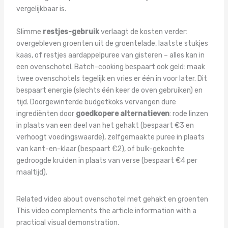
vergelijkbaar is.
Slimme
restjes-gebruik
verlaagt de kosten verder:
overgebleven groenten uit de groentelade, laatste stukjes
kaas, of restjes aardappelpuree van gisteren – alles kan in
een ovenschotel. Batch-cooking bespaart ook geld: maak
twee ovenschotels tegelijk en vries er één in voor later. Dit
bespaart energie (slechts één keer de oven gebruiken) en
tijd. Doorgewinterde budgetkoks vervangen dure
ingrediënten door
goedkopere alternatieven
: rode linzen
in plaats van een deel van het gehakt (bespaart €3 en
verhoogt voedingswaarde), zelfgemaakte puree in plaats
van kant-en-klaar (bespaart €2), of bulk-gekochte
gedroogde kruiden in plaats van verse (bespaart €4 per
maaltijd).
Related video about ovenschotel met gehakt en groenten
This video complements the article information with a
practical visual demonstration.