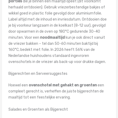
porties
die je binnen één maaltijd opeet (dit voorkomt
herhaald ontdooien). Gebruik vriezerbestendige bakjes of
wikkel goed in plastic folie gevolgd door aluminiumfolie.
Label altijd met de inhoud en invriesdatum. Ontdooien doe
je bij voorkeur langzaam in de koelkast (8-12 uur), gevolgd
door opwarmen in de oven op 180°C gedurende 30-40
minuten. Voor een
noodmaaltijd
kun je ook direct vanuit
de vriezer bakken – tel dan 50-60 minuten baktijd bij
160°C, bedekt met folie. In 2026 heeft 56% van de
Nederlandse huishoudens standaard ingevroren
ovenschotels in de vriezer als back-up voor drukke dagen.
Bijgerechten en Serveersuggestes
Hoewel een
ovenschotel met gehakt en groenten
een
compleet gerecht is, verheffen de juiste bijgerechten de
maaltijd tot een feestelijke ervaring.
Salades en Groenten als Bijgerecht