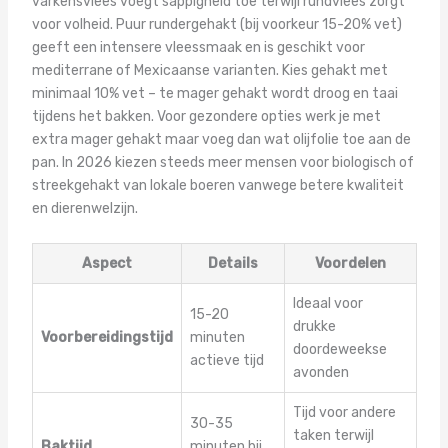
varkensvlees voegt sappigheid toe terwijl rundvlees zorgt
voor volheid. Puur rundergehakt (bij voorkeur 15-20% vet)
geeft een intensere vleessmaak en is geschikt voor
mediterrane of Mexicaanse varianten. Kies gehakt met
minimaal 10% vet – te mager gehakt wordt droog en taai
tijdens het bakken. Voor gezondere opties werk je met
extra mager gehakt maar voeg dan wat olijfolie toe aan de
pan. In 2026 kiezen steeds meer mensen voor biologisch of
streekgehakt van lokale boeren vanwege betere kwaliteit
en dierenwelzijn.
Aspect
Details
Voordelen
Ideaal voor
15-20
drukke
Voorbereidingstijd
minuten
doordeweekse
actieve tijd
avonden
Tijd voor andere
30-35
taken terwijl
Baktijd
minuten bij