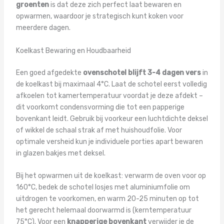
groenten
is dat deze zich perfect laat bewaren en
opwarmen, waardoor je strategisch kunt koken voor
meerdere dagen.
Koelkast Bewaring en Houdbaarheid
Een goed afgedekte
ovenschotel blijft 3-4 dagen vers
in
de koelkast bij maximaal 4°C. Laat de schotel eerst volledig
afkoelen tot kamertemperatuur voordat je deze afdekt –
dit voorkomt condensvorming die tot een papperige
bovenkant leidt. Gebruik bij voorkeur een luchtdichte deksel
of wikkel de schaal strak af met huishoudfolie. Voor
optimale versheid kun je individuele porties apart bewaren
in glazen bakjes met deksel.
Bij het opwarmen uit de koelkast: verwarm de oven voor op
160°C, bedek de schotel losjes met aluminiumfolie om
uitdrogen te voorkomen, en warm 20-25 minuten op tot
het gerecht helemaal doorwarmd is (kerntemperatuur
75°C). Voor een
knapperige bovenkant
verwijder je de