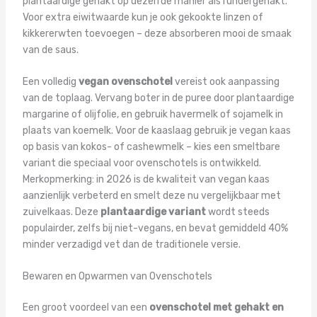
plantaardige gehakt op dezelfde manier als rundergehakt.
Voor extra eiwitwaarde kun je ook gekookte linzen of
kikkererwten toevoegen – deze absorberen mooi de smaak
van de saus.
Een volledig
vegan ovenschotel
vereist ook aanpassing
van de toplaag. Vervang boter in de puree door plantaardige
margarine of olijfolie, en gebruik havermelk of sojamelk in
plaats van koemelk. Voor de kaaslaag gebruik je vegan kaas
op basis van kokos- of cashewmelk – kies een smeltbare
variant die speciaal voor ovenschotels is ontwikkeld.
Merkopmerking: in 2026 is de kwaliteit van vegan kaas
aanzienlijk verbeterd en smelt deze nu vergelijkbaar met
zuivelkaas. Deze
plantaardige variant
wordt steeds
populairder, zelfs bij niet-vegans, en bevat gemiddeld 40%
minder verzadigd vet dan de traditionele versie.
Bewaren en Opwarmen van Ovenschotels
Een groot voordeel van een
ovenschotel met gehakt en