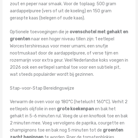
zout en peper naar smaak. Voor de toplaag: 500 gram
aardappelpuree (vers of uit de koeling) en 150 gram
geraspte kaas (belegen of oude kaas).
Optionele toevoegingen die je
ovenschotel met gehakt en
groenten
naar een hoger niveau tillen zijn: 1 eetlepel
Worcestershiresaus voor meer umami, een snufje
nootmuskaat door de aardappelpuree, of verse tijm en
rozemarijn voor extra geur. Veel Nederlandse koks voegen in
2026 ook een eetlepel sambal toe voor een subtiele pit,
wat steeds populairder wordt bij gezinnen.
Stap-voor-Stap Bereidingswijze
Verwarm de oven voor op 180°C (hetelucht 160°C). Verhit 2
eetlepels olijfolie in een
grote koekenpan
en bak het
gehakt in 5-6 minuten rul. Voeg de ui en knoflook toe en bak
2 minuten mee. Voeg vervolgens de paprika, courgette en
champignons toe en bak nog 5 minuten tot de
groenten
zacht beginnen
te worden. Roer de tomatenblokjes,