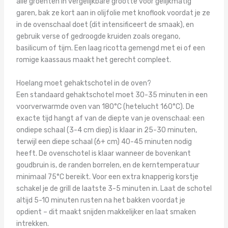
alle groenten in vergelijkbare grootte voor gelijkmatig
garen, bak ze kort aan in olijfolie met knoflook voordat je ze
in de ovenschaal doet (dit intensificeert de smaak), en
gebruik verse of gedroogde kruiden zoals oregano,
basilicum of tijm. Een laag ricotta gemengd met ei of een
romige kaassaus maakt het gerecht compleet.
Hoelang moet gehaktschotel in de oven?
Een standaard gehaktschotel moet 30-35 minuten in een
voorverwarmde oven van 180°C (hetelucht 160°C). De
exacte tijd hangt af van de diepte van je ovenschaal: een
ondiepe schaal (3-4 cm diep) is klaar in 25-30 minuten,
terwijl een diepe schaal (6+ cm) 40-45 minuten nodig
heeft. De ovenschotel is klaar wanneer de bovenkant
goudbruin is, de randen borrelen, en de kerntemperatuur
minimaal 75°C bereikt. Voor een extra knapperig korstje
schakel je de grill de laatste 3-5 minuten in. Laat de schotel
altijd 5-10 minuten rusten na het bakken voordat je
opdient – dit maakt snijden makkelijker en laat smaken
intrekken.