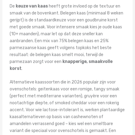
De
keuze van kaas
heeft grote invloed op de textuur en
smaak van de bovenkant. Belegen kaas (minimaal 8 weken
gerijpt) is de standaardkeuze voor een goudbruine korst
met goede smaak. Voor intensere smaak kies je oude kaas
(10+ maanden), maar let op dat deze sneller kan
aanbranden. Een mix van 75% belegen kaas en 25%
parmezaanse kaas geeft volgens topkoks het beste
resultaat: de belegen kaas smelt mooi, terwijl de
parmezaan zorgt voor een
knapperige, smaakvolle
korst
.
Alternatieve kaassoorten die in 2026 populair zijn voor
ovenschotels: geitenkaas voor een romige, tangy smaak
(perfect met mediterrane varianten), gruyère voor een
nootachtige diepte, of smoked cheddar voor een rokerig
accent. Voor wie lactose-intolerant is, werken plantaardige
kaasalternatieven op basis van cashewnoten of
amandelen verrassend goed – kies wel een smeltbare
variant die speciaal voor ovenschotels is gemaakt. Een