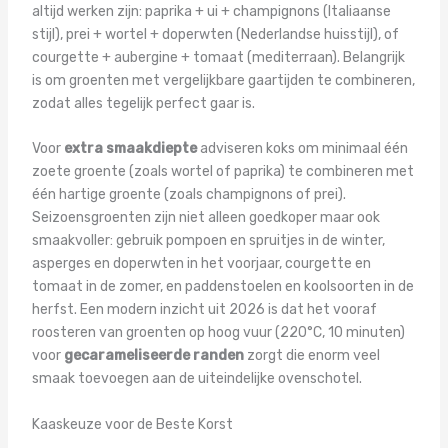
altijd werken zijn: paprika + ui + champignons (Italiaanse
stijl), prei + wortel + doperwten (Nederlandse huisstijl), of
courgette + aubergine + tomaat (mediterraan). Belangrijk
is om groenten met vergelijkbare gaartijden te combineren,
zodat alles tegelijk perfect gaar is.
Voor
extra smaakdiepte
adviseren koks om minimaal één
zoete groente (zoals wortel of paprika) te combineren met
één hartige groente (zoals champignons of prei).
Seizoensgroenten zijn niet alleen goedkoper maar ook
smaakvoller: gebruik pompoen en spruitjes in de winter,
asperges en doperwten in het voorjaar, courgette en
tomaat in de zomer, en paddenstoelen en koolsoorten in de
herfst. Een modern inzicht uit 2026 is dat het vooraf
roosteren van groenten op hoog vuur (220°C, 10 minuten)
voor
gecarameliseerde randen
zorgt die enorm veel
smaak toevoegen aan de uiteindelijke ovenschotel.
Kaaskeuze voor de Beste Korst