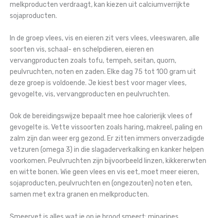
melkproducten verdraagt, kan kiezen uit calciumverrijkte
sojaproducten.
In de groep vlees, vis en eieren zit vers vlees, vleeswaren, alle
soorten vis, schaal- en schelpdieren, eieren en
vervangproducten zoals tofu, tempeh, seitan, quorn,
peulvruchten, noten en zaden. Elke dag 75 tot 100 gram uit
deze groep is voldoende. Je kiest best voor mager vlees,
gevogelte, vis, vervangproducten en peulvruchten.
Ook de bereidingswijze bepaalt mee hoe calorierijk vlees of
gevogelte is. Vette vissoorten zoals haring, makreel, paling en
zalm zijn dan weer erg gezond. Er zitten immers onverzadigde
vetzuren (omega 3) in die slagaderverkalking en kanker helpen
voorkomen. Peulvruchten zijn bijvoorbeeld linzen, kikkererwten
en witte bonen. Wie geen vlees en vis eet, moet meer eieren,
sojaproducten, peulvruchten en (ongezouten) noten eten,
samen met extra granen en melkproducten.
Smeervet is alles wat je op je brood smeert: minarines,