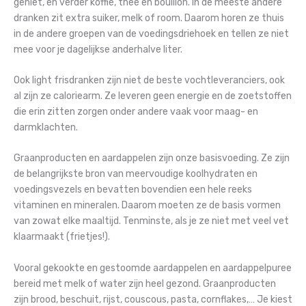
geniet, en verder koffie, thee en bouillon. In de meeste andere
dranken zit extra suiker, melk of room. Daarom horen ze thuis
in de andere groepen van de voedingsdriehoek en tellen ze niet
mee voor je dagelijkse anderhalve liter.
Ook light frisdranken zijn niet de beste vochtleveranciers, ook
al zijn ze caloriearm. Ze leveren geen energie en de zoetstoffen
die erin zitten zorgen onder andere vaak voor maag- en
darmklachten.
Graanproducten en aardappelen zijn onze basisvoeding. Ze zijn
de belangrijkste bron van meervoudige koolhydraten en
voedingsvezels en bevatten bovendien een hele reeks
vitaminen en mineralen. Daarom moeten ze de basis vormen
van zowat elke maaltijd. Tenminste, als je ze niet met veel vet
klaarmaakt (frietjes!).
Vooral gekookte en gestoomde aardappelen en aardappelpuree
bereid met melk of water zijn heel gezond. Graanproducten
zijn brood, beschuit, rijst, couscous, pasta, cornflakes,… Je kiest