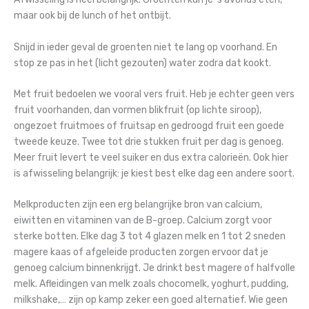
maar ook bij de lunch of het ontbijt.
Snijd in ieder geval de groenten niet te lang op voorhand. En
stop ze pas in het (licht gezouten) water zodra dat kookt.
Met fruit bedoelen we vooral vers fruit. Heb je echter geen vers
fruit voorhanden, dan vormen blikfruit (op lichte siroop),
ongezoet fruitmoes of fruitsap en gedroogd fruit een goede
tweede keuze. Twee tot drie stukken fruit per dag is genoeg.
Meer fruit levert te veel suiker en dus extra calorieën. Ook hier
is afwisseling belangrijk: je kiest best elke dag een andere soort.
Melkproducten zijn een erg belangrijke bron van calcium,
eiwitten en vitaminen van de B-groep. Calcium zorgt voor
sterke botten. Elke dag 3 tot 4 glazen melk en 1 tot 2 sneden
magere kaas of afgeleide producten zorgen ervoor dat je
genoeg calcium binnenkrijgt. Je drinkt best magere of halfvolle
melk. Afleidingen van melk zoals chocomelk, yoghurt, pudding,
milkshake,… zijn op kamp zeker een goed alternatief. Wie geen