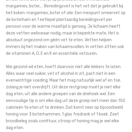
margarines, boter,… Bereidingsvet is het vet dat je gebruikt bij
het koken: margarines, boter of olie. Een mespunt smeervet op
de boterham en 1 eetlepel plantaardig bereidingsvet per
persoon voor de warme maaltijd is genoeg. Je lichaam heeft
deze vetten weliswaar nodig, maar in beperkte mate. Het is
absoluut ongezond om géén vet te eten. Vetten helpen
immers bij het maken van lichaamscellen. In vetten zitten ook
de vitaminen A, D, E en K en essentiële vetzuren.
Wie gezond wil eten, hoeft daarvoor niet alle lekkers te laten.
Alles waar veel suiker, vet of alcohol in zit, past niet in een
evenwichtige voeding. Maar het mag natuurlijk wel af en toe,
zolang je niet overdrijft. Uit deze restgroep moét je niet elke
dag eten, uit alle andere groepen van de driehoek wel. Een
eenvoudige tip is om elke dag uit deze groep niet meer dan 150
calorieën te eten of te drinken. Dat komt neer op bijvoorbeeld
honing voor 3 boterhammen, 1 glas frisdrank of 1 koek. Zoet
broodbeleg zoals confituur, stroop of honing mag je wel elke
dag eten.