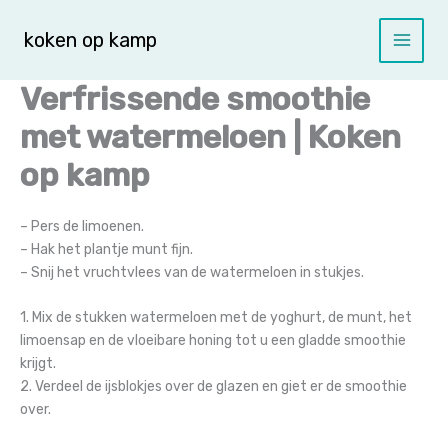
Spring
naar
koken op kamp
de
inhoud
Verfrissende smoothie
met watermeloen | Koken
op kamp
– Pers de limoenen.
– Hak het plantje munt fijn.
– Snij het vruchtvlees van de watermeloen in stukjes.
1. Mix de stukken watermeloen met de yoghurt, de munt, het
limoensap en de vloeibare honing tot u een gladde smoothie
krijgt.
2. Verdeel de ijsblokjes over de glazen en giet er de smoothie
over.