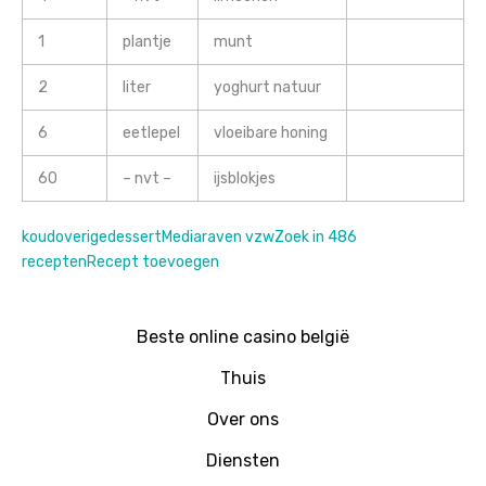
1
plantje
munt
2
liter
yoghurt natuur
6
eetlepel
vloeibare honing
60
– nvt –
ijsblokjes
koud
overige
dessert
Mediaraven vzw
Zoek in 486
recepten
Recept toevoegen
Beste online casino belgië
Thuis
Over ons
Diensten