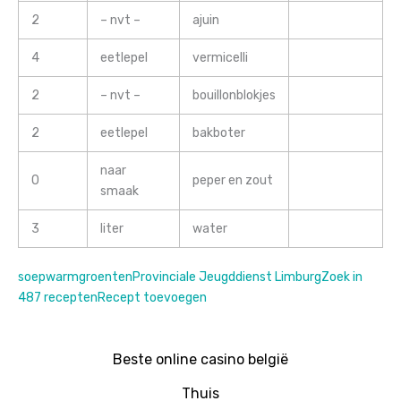
2
– nvt –
ajuin
4
eetlepel
vermicelli
2
– nvt –
bouillonblokjes
2
eetlepel
bakboter
naar
0
peper en zout
smaak
3
liter
water
soep
warm
groenten
Provinciale Jeugddienst Limburg
Zoek in
487 recepten
Recept toevoegen
Beste online casino belgië
Thuis