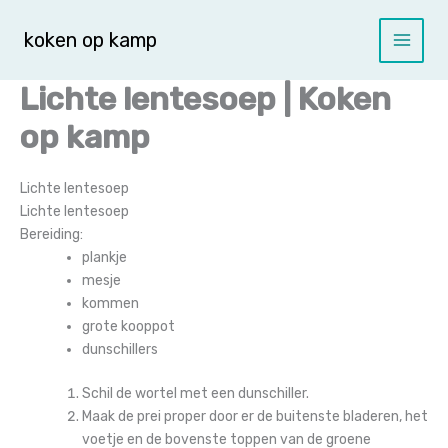
Spring
naar
koken op kamp
de
inhoud
Lichte lentesoep | Koken
op kamp
Lichte lentesoep
Lichte lentesoep
Bereiding:
plankje
mesje
kommen
grote kooppot
dunschillers
Schil de wortel met een dunschiller.
Maak de prei proper door er de buitenste bladeren, het
voetje en de bovenste toppen van de groene