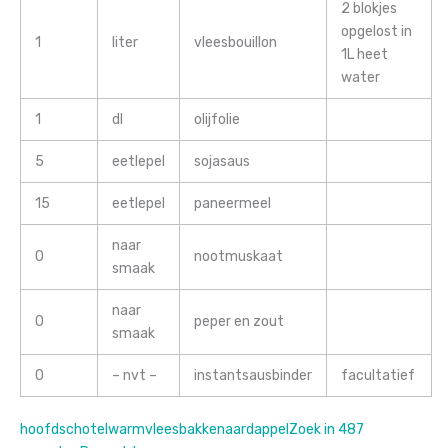
2 blokjes
opgelost in
1
liter
vleesbouillon
1L heet
water
1
dl
olijfolie
5
eetlepel
sojasaus
15
eetlepel
paneermeel
naar
0
nootmuskaat
smaak
naar
0
peper en zout
smaak
0
– nvt –
instantsausbinder
facultatief
hoofdschotel
warm
vlees
bakken
aardappel
Zoek in 487