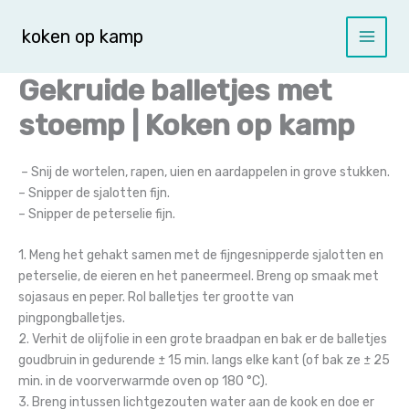
Spring
naar
koken op kamp
de
inhoud
Gekruide balletjes met
stoemp | Koken op kamp
– Snij de wortelen, rapen, uien en aardappelen in grove stukken.
– Snipper de sjalotten fijn.
– Snipper de peterselie fijn.
1. Meng het gehakt samen met de fijngesnipperde sjalotten en
peterselie, de eieren en het paneermeel. Breng op smaak met
sojasaus en peper. Rol balletjes ter grootte van
pingpongballetjes.
2. Verhit de olijfolie in een grote braadpan en bak er de balletjes
goudbruin in gedurende ± 15 min. langs elke kant (of bak ze ± 25
min. in de voorverwarmde oven op 180 °C).
3. Breng intussen lichtgezouten water aan de kook en doe er