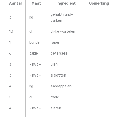
Aantal
Maat
Ingrediënt
Opmerking
gehakt rund-
3
kg
varken
10
dl
dikke wortelen
1
bundel
rapen
6
takje
peterselie
3
– nvt –
uien
3
– nvt –
sjalotten
4
kg
aardappelen
5
dl
melk
4
– nvt –
eieren