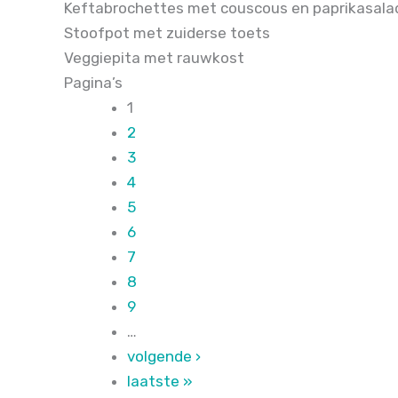
Keftabrochettes met couscous en paprikasala
Stoofpot met zuiderse toets
Veggiepita met rauwkost
Pagina’s
1
2
3
4
5
6
7
8
9
…
volgende ›
laatste »