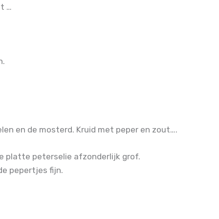
at …
n.
len en de mosterd. Kruid met peper en zout….
platte peterselie afzonderlijk grof.
e pepertjes fijn.