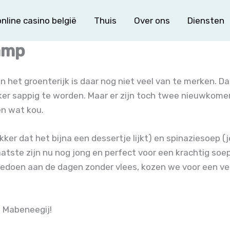
nline casino belgië
Thuis
Over ons
Diensten
amp
in het groenterijk is daar nog niet veel van te merken. D
ker sappig te worden. Maar er zijn toch twee nieuwkom
en wat kou.
kker dat het bijna een dessertje lijkt) en spinaziesoep 
aatste zijn nu nog jong en perfect voor een krachtig soe
eedoen aan de dagen zonder vlees, kozen we voor een v
? Mabeneegij!