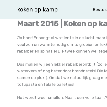
Spring
koken op kamp
Beste o
naar
de
Maart 2015 | Koken op k
inhoud
Ja hoor! Er hangt al wat lente in de lucht maar 
veel zon en warmte nodig om te groeien en lek
rabarber en spinazie! Die twee kunnen wel teg
Dus maken wij een lekker rabarberontbijt (zo le
waterkers of nog beter door brandnetels! Die l
samen op pluk!). Omdat we natuurlijk graag m
tofupasta en falafelballetjes!
Het wordt weer smullen. Maart een vuile taart