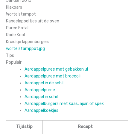
Januari 2015
Klakoars
Wortelstampot
Kaneelappeltjes uit de oven
Puree Fatal
Rode Kool
Kruidige kippenburgers
wortelstamppot.jpg
Tips
Populair
Aardappelpuree met gebakken ui
Aardappelpuree met broccoli
Aardappel in de schil
Aardappelpuree
Aardappel in schil
Aardappelburgers met kaas, ajuin of spek
Aardappelkoekjes
Tijdstip
Recept