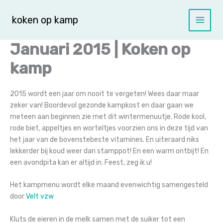
Spring
naar
koken op kamp
de
inhoud
Januari 2015 | Koken op
kamp
2015 wordt een jaar om nooit te vergeten! Wees daar maar
zeker van! Boordevol gezonde kampkost en daar gaan we
meteen aan beginnen zie met dit wintermenuutje. Rode kool,
rode biet, appeltjes en worteltjes voorzien ons in deze tijd van
het jaar van de bovenstebeste vitamines. En uiteraard niks
lekkerder bij koud weer dan stamppot! En een warm ontbijt! En
een avondpita kan er altijd in. Feest, zeg ik u!
Het kampmenu wordt elke maand evenwichtig samengesteld
door
Velt vzw
Kluts de eieren in de melk samen met de suiker tot een