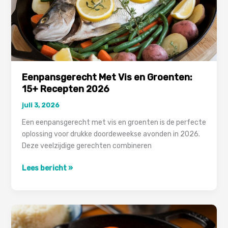
Eenpansgerecht Met Vis en Groenten:
15+ Recepten 2026
juli 3, 2026
Een eenpansgerecht met vis en groenten is de perfecte
oplossing voor drukke doordeweekse avonden in 2026.
Deze veelzijdige gerechten combineren
Eenpansgerecht
Lees bericht »
Met
Vis
en
Groenten:
15+