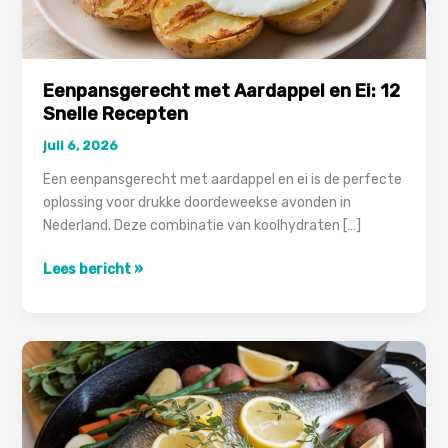
Eenpansgerecht met Aardappel en Ei: 12
Snelle Recepten
juli 6, 2026
Een eenpansgerecht met aardappel en ei is de perfecte
oplossing voor drukke doordeweekse avonden in
Nederland. Deze combinatie van koolhydraten […]
Eenpansgerecht
Lees bericht »
met
Aardappel
en
Ei:
12
Snelle
Recepten