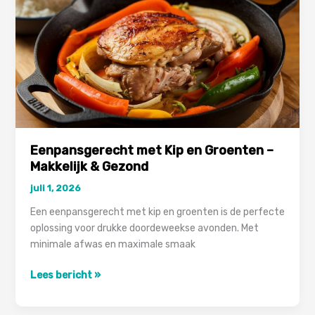
Recepten
2026
Eenpansgerecht met Kip en Groenten –
Makkelijk & Gezond
juli 1, 2026
Een eenpansgerecht met kip en groenten is de perfecte
oplossing voor drukke doordeweekse avonden. Met
minimale afwas en maximale smaak
Eenpansgerecht
Lees bericht »
met
Kip