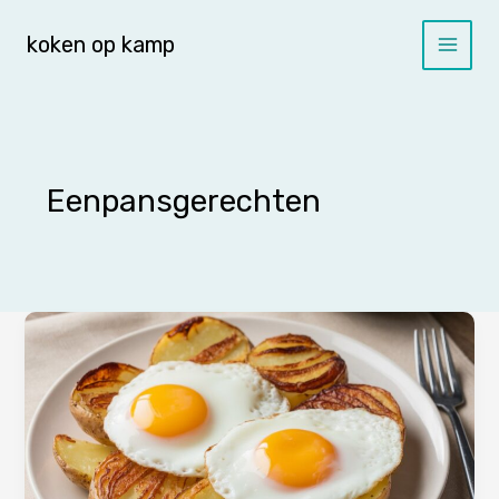
Spring
naar
koken op kamp
de
inhoud
Eenpansgerechten