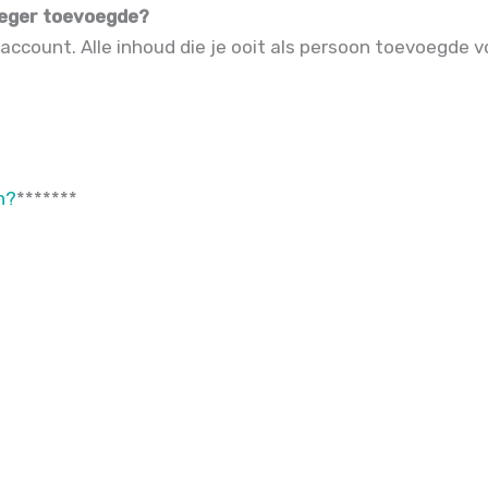
roeger toevoegde?
 account. Alle inhoud die je ooit als persoon toevoegde 
n?
*
*
*
*
*
*
*